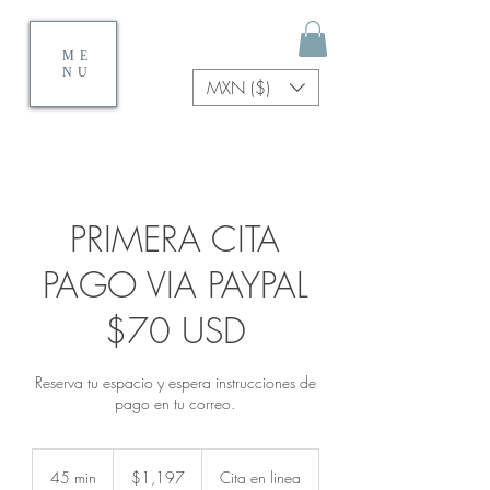
ME
NU
MXN ($)
PRIMERA CITA
PAGO VIA PAYPAL
$70 USD
Reserva tu espacio y espera instrucciones de
pago en tu correo.
1,197
pesos
45 min
4
$1,197
Cita en linea
mexicanos