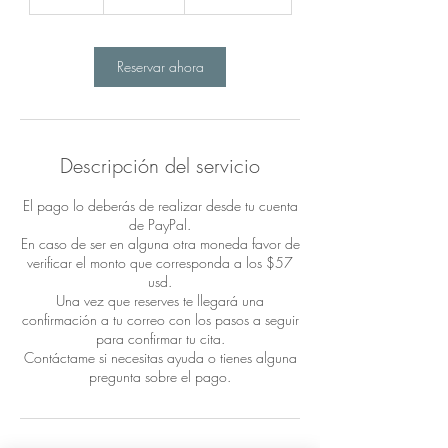
5
m
i
Reservar ahora
n
Descripción del servicio
El pago lo deberás de realizar desde tu cuenta
de PayPal.
En caso de ser en alguna otra moneda favor de
verificar el monto que corresponda a los $57
usd.
Una vez que reserves te llegará una
confirmación a tu correo con los pasos a seguir
para confirmar tu cita.
Contáctame si necesitas ayuda o tienes alguna
pregunta sobre el pago.