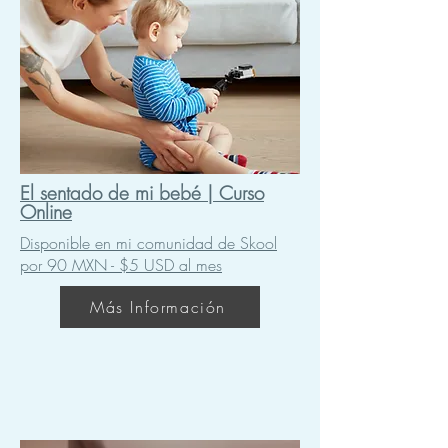
El sentado de mi bebé
| Curso
Online
Disponible en mi comunidad de Skool
por 90 MXN - $5 USD al mes
Más Información