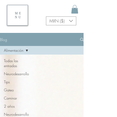
ME
NU
MXN ($)
Blog
Alimentación
Todas las
entradas
Neurodesarrollo
Tips
Gateo
Caminar
2 años
Neurodesarrollo