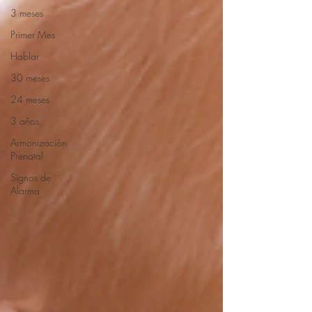
3 meses
Primer Mes
Hablar
30 meses
24 meses
3 años
Armonización
Prenatal
Signos de
Alarma