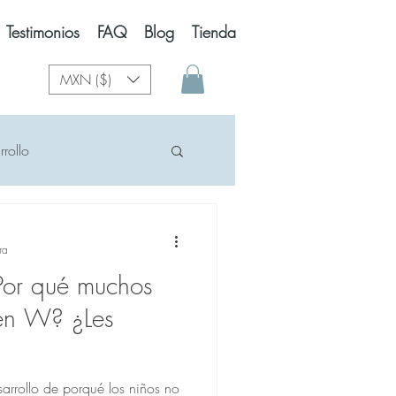
Testimonios
FAQ
Blog
Tienda
MXN ($)
rollo
os del desarrollo
ra
r qué muchos
elevisión
Celulares
 en W? ¿Les
Giros
10 meses
arrollo de porqué los niños no