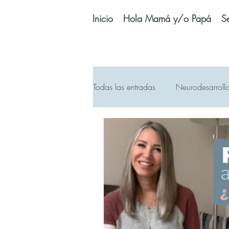
Inicio
Hola Mamá y/o Papá
Se
Todas las entradas
Neurodesarroll
2 primeros años
Balancín
Juegos
Juguetes bebés
Naturaleza
Plagiocefalia