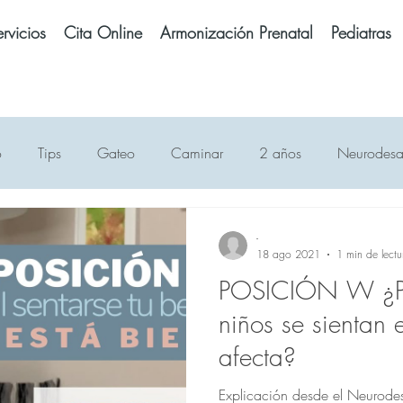
rvicios
Cita Online
Armonización Prenatal
Pediatras
o
Tips
Gateo
Caminar
2 años
Neurodesar
Alimentación
Mitos Neurodesarrollo
Sentado
Hit
-
18 ago 2021
1 min de lectu
POSICIÓN W ¿Po
Alcohol
Embarazo
Bebé prematuro
Pantallas
T
niños se sientan
afecta?
Sueño
Dormir
Andaderas
Lenguaje
Lectura
Explicación desde el Neurodes