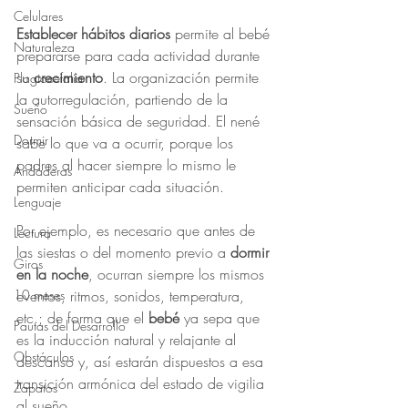
Celulares
Establecer hábitos diarios
 permite al bebé 
Naturaleza
prepararse para cada actividad durante 
su 
crecimiento
. La organización permite 
Plagiocefalia
la autorregulación, partiendo de la 
Sueño
sensación básica de seguridad. El nené 
Dormir
sabe lo que va a ocurrir, porque los 
padres al hacer siempre lo mismo le 
Andaderas
permiten anticipar cada situación. 
Lenguaje
Por ejemplo, es necesario que antes de 
Lectura
las siestas o del momento previo a 
dormir 
Giros
en la noche
, ocurran siempre los mismos 
eventos, ritmos, sonidos, temperatura, 
10 meses
etc.; de forma que el 
bebé
 ya sepa que 
Pautas del Desarrollo
es la inducción natural y relajante al 
Obstáculos
descanso y, así estarán dispuestos a esa 
transición armónica del estado de vigilia 
Zapatos
al sueño. 