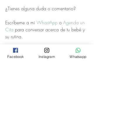
¿Tienes alguna duda o comentario? 
Escríbeme a mi 
WhastApp
 o 
Agenda un 
Cita
 para conversar acerca de tu bebé y 
su rutina.
Hábitos para bebés
Actividades para bebés
Crecimiento
Bebés
Madres
Rutina
Hogar
Nenés
Facebook
Instagram
Whatsapp
Consulta Neurodesarrollo
Neurodesarrollo
Tips
Entradas recientes
Ver todo