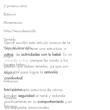
2 primeros años
Balancín
Alimentación
Mitos Neurodesarrollo
Sentado
Decidí escribir este artículo acerca de la 
Hitos del desarrollo
importancia de tener una estructura, o 
rutina
, de 
actividades con tu bebé
. En mi 
Juegos
consulta online
 siempre les insisto a los 
Juguetes bebés
padres que deben tenerlas, ya que son 
algo vital para lograr la 
armonía 
Alcohol
conductual
. 
Embarazo
Los hábitos y la estructura de rutinas 
Bebé prematuro
brindan 
seguridad 
al nené y redunda 
Pantallas
positivamente en su 
comportamiento
 y en 
Televisión
sus respuestas emocionales. 