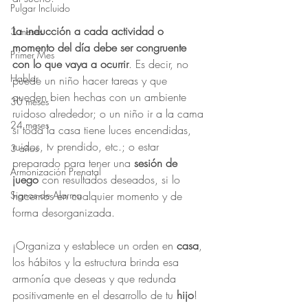
Pulgar Incluido
La inducción a cada actividad o 
3 meses
momento del día debe ser congruente 
Primer Mes
con lo que vaya a ocurrir
. Es decir, no 
Hablar
puede un niño hacer tareas y que 
queden bien hechas con un ambiente 
30 meses
ruidoso alrededor; o un niño ir a la cama 
24 meses
si toda la casa tiene luces encendidas, 
ruidos, tv prendido, etc.; o estar 
3 años
preparado para tener una 
sesión de 
Armonización Prenatal
juego
 con resultados deseados, si lo 
hacemos en cualquier momento y de 
Signos de Alarma
forma desorganizada.
¡Organiza y establece un orden en 
casa
, 
los hábitos y la estructura brinda esa 
armonía que deseas y que redunda 
positivamente en el desarrollo de tu 
hijo
!