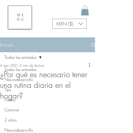
ME
NU
MXN ($)
Entrada
Todas las entradas
4 mar 2021
2 min de lectura
Todas las entradas
¿Por qué es necesario tener
Neurodesarrollo
una rutina diaria en el
Tips
hogar?
Gateo
Caminar
2 años
Neurodesarrollo