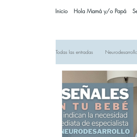
Inicio
Hola Mamá y/o Papá
Se
Todas las entradas
Neurodesarroll
2 primeros años
Balancín
Juegos
Juguetes bebés
Naturaleza
Plagiocefalia