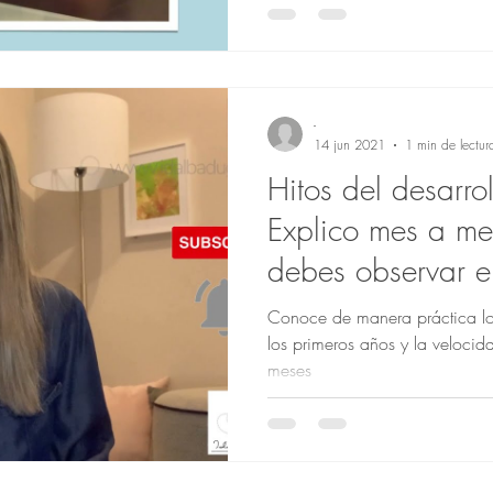
-
14 jun 2021
1 min de lectur
Hitos del desarro
Explico mes a me
debes observar e
Conoce de manera práctica los
los primeros años y la velocid
meses