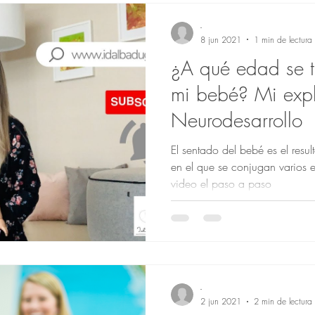
-
8 jun 2021
1 min de lectura
¿A qué edad se t
mi bebé? Mi expl
Neurodesarrollo
El sentado del bebé es el res
en el que se conjugan varios 
video el paso a paso
-
2 jun 2021
2 min de lectura