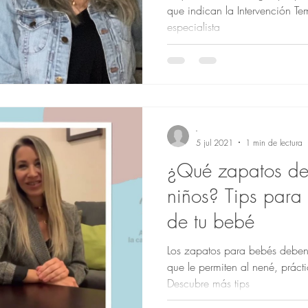
que indican la Intervención T
especialista
-
5 jul 2021
1 min de lectura
¿Qué zapatos de
niños? Tips para 
de tu bebé
Los zapatos para bebés deben 
que le permiten al nené, práct
Descubre más tips