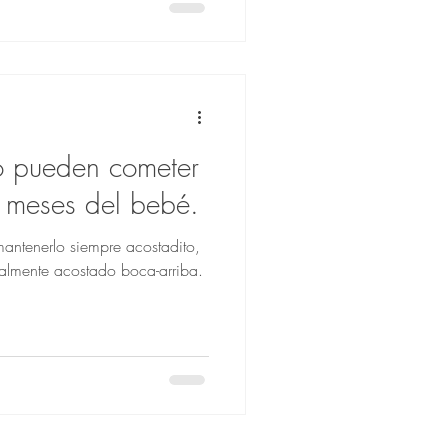
o pueden cometer
6 meses del bebé.
almente acostado boca-arriba.