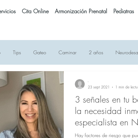
rvicios
Cita Online
Armonización Prenatal
Pediatras
o
Tips
Gateo
Caminar
2 años
Neurodesar
Alimentación
Mitos Neurodesarrollo
Sentado
Hit
-
23 sept 2021
1 min de lectu
3 señales en tu 
Alcohol
Embarazo
Bebé prematuro
Pantallas
T
la necesidad inm
especialista en N
Sueño
Dormir
Andaderas
Lenguaje
Lectura
Hay factores de riesgo que pu