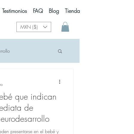
Testimonios
FAQ
Blog
Tienda
MXN ($)
rollo
os del desarrollo
ra
bebé que indican
elevisión
Celulares
ediata de
eurodesarrollo
Giros
10 meses
eden presentarse en el bebé y