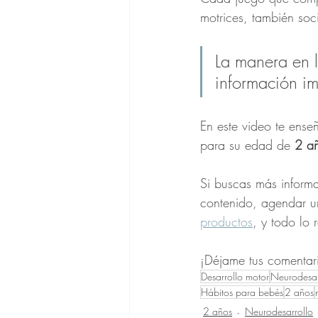
motrices, también soci
La manera en l
información im
En este video te ense
para su edad de 
2 a
Si buscas más informa
contenido, agendar u
productos
, y todo lo 
¡Déjame tus comentar
Desarrollo motor
Neurodesar
Hábitos para bebés
2 años
2 años
Neurodesarrollo