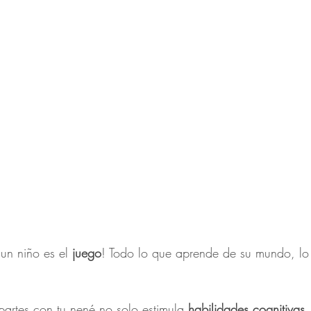
un niño es el 
juego
! Todo lo que aprende de su mundo, lo
rtes con tu nené no solo estimula 
habilidades cognitivas
,