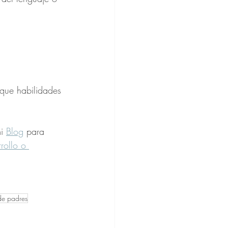
eque habilidades 
i 
Blog
 para 
rollo o 
de padres