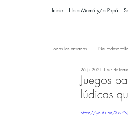
Inicio
Hola Mamá y/o Papá
Se
Todas las entradas
Neurodesarroll
26 jul 2021
1 min de lectu
2 primeros años
Balancín
Juegos pa
lúdicas qu
Juegos
Juguetes bebés
https://youtu.be/XkxPN
Naturaleza
Plagiocefalia