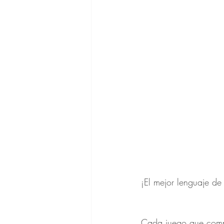
Pautas del Desarrollo
¡El mejor lenguaje de 
Cada juego que compa