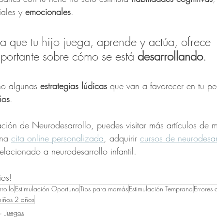
ales y 
emocionales
.   
a que tu hijo juega, aprende y actúa, ofrece 
portante sobre cómo se está 
desarrollando
.   
ño algunas 
estrategias lúdicas
 que van a favorecer en tu p
ños
.  
ción de Neurodesarrollo, puedes visitar más artículos de m
na 
cita online personalizada
, adquirir 
cursos de neurodesar
relacionado a neurodesarrollo infantil.  
ios!
rollo
Estimulación Oportuna
Tips para mamás
Estimulación Temprana
Errores 
niños 2 años
Juegos