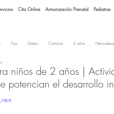
rvicios
Cita Online
Armonización Prenatal
Pediatras
o
Tips
Gateo
Caminar
2 años
Neurodesar
ra
Alimentación
Mitos Neurodesarrollo
Sentado
Hit
ra niños de 2 años | Activ
e potencian el desarrollo inf
Alcohol
Embarazo
Bebé prematuro
Pantallas
T
_MlJn8
Sueño
Dormir
Andaderas
Lenguaje
Lectura