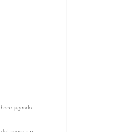
 hace jugando.  
 del lenguaje o 