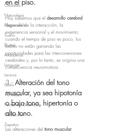
en el piso.
Celulares
Naturaleza
Hoy sabemos que el 
desarrollo cerebral
depende de la interacción, la 
Plagiocefalia
experiencia sensorial y el movimiento; 
Sueño
cuando el tiempo de piso es poco, los 
Dormir
bebés no están ganando las 
oportunidades para las interconexiones 
Andaderas
cerebrales y, por lo tanto, se origina una 
Lenguaje
consecuencia neuromotora.
Lectura
3.- 
Alteración del tono 
Giros
muscular, ya sea hipotonía 
10 meses
o bajo tono, hipertonía o 
Pautas del Desarrollo
alto tono.
Obstáculos
Zapatos
Las alteraciones del 
tono muscular