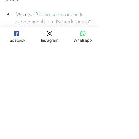
Mi curso “
Cómo conectar con tu 
bebé e impulsar su Neurodesarrollo
“ 
donde te enseño estrategias para la 
estimulación adecuada de los 
Facebook
Instagram
Whatsapp
sentidos y ejercicios de relajación y 
activación,  básicos para los 
primeros 18 meses de vida.
Igualmente mi curso “
Mi bebé en los 
6 primeros meses
” donde te enseño 
ejercicios y estrategias para cada 
mes y que logre tener la antesala 
perfecta al gateo.
Puedes 
reservar una cita en línea
desde cualquier lugar del mundo y 
tener una valoración de cada área 