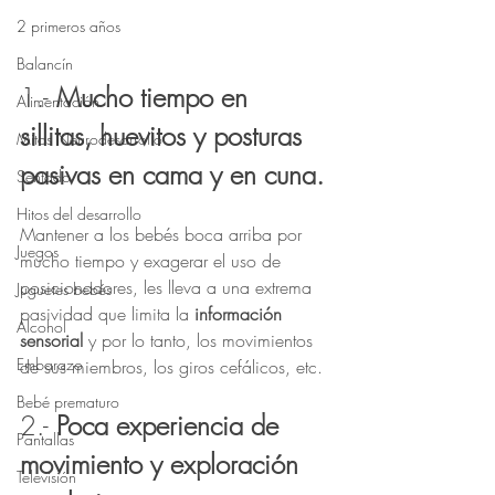
2 primeros años
Balancín
1.- 
Mucho tiempo en 
Alimentación
sillitas, huevitos y posturas 
Mitos Neurodesarrollo
pasivas en cama y en cuna.
Sentado
Hitos del desarrollo
Mantener a los bebés boca arriba por 
Juegos
mucho tiempo y exagerar el uso de 
posicionadores, les lleva a una extrema 
Juguetes bebés
pasividad que limita la 
información 
Alcohol
sensorial
 y por lo tanto, los movimientos 
Embarazo
de sus miembros, los giros cefálicos, etc. 
Bebé prematuro
2.- 
Poca experiencia de 
Pantallas
movimiento y exploración 
Televisión