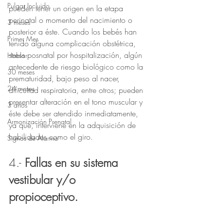
Pulgar Incluido
pueden tener un origen en la etapa 
perinatal o momento del nacimiento o 
3 meses
posterior a éste. Cuando los bebés han 
Primer Mes
tenido alguna complicación obstétrica, 
stress posnatal por hospitalización, algún 
Hablar
antecedente de riesgo biológico como la 
30 meses
prematuridad, bajo peso al nacer, 
24 meses
dificultad respiratoria, entre otros; pueden 
presentar alteración en el tono muscular y 
3 años
éste debe ser atendido inmediatamente, 
Armonización Prenatal
ya que, interviene en la adquisición de 
habilidades como el giro. 
Signos de Alarma
4.- 
Fallas en su sistema 
vestibular y/o 
propioceptivo.