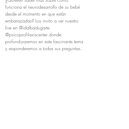
¿Quieren saber más sobre cómo 
funciona el neurodesarrollo de su bebé 
desde el momento en que están 
embarazadas? Los invito a ver nuestro 
live en @idalbadugarte 
@psicoprofilaxiscenter donde 
profundizaremos en este fascinante tema 
y responderemos a todas sus preguntas.