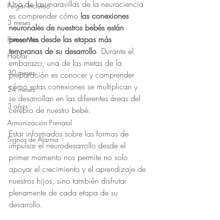
Una de las maravillas de la neurociencia 
Pulgar Incluido
es comprender cómo 
las conexiones 
3 meses
neuronales de nuestros bebés están 
presentes desde las etapas más 
Primer Mes
tempranas de su desarrollo
. Durante el 
Hablar
embarazo, una de las metas de la 
30 meses
preparación es conocer y comprender 
cómo estas conexiones se multiplican y 
24 meses
se desarrollan en las diferentes áreas del 
3 años
cerebro de nuestro bebé.
Armonización Prenatal
Estar informados sobre las formas de 
Signos de Alarma
impulsar el neurodesarrollo desde el 
primer momento nos permite no solo 
apoyar el crecimiento y el aprendizaje de 
nuestros hijos, sino también disfrutar 
plenamente de cada etapa de su 
desarrollo. 