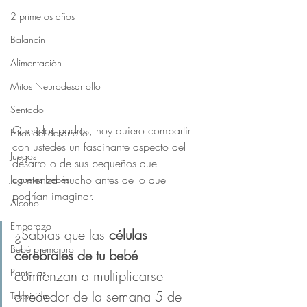
2 primeros años
Balancín
Alimentación
Mitos Neurodesarrollo
Sentado
Queridos padres, hoy quiero compartir 
Hitos del desarrollo
con ustedes un fascinante aspecto del 
Juegos
desarrollo de sus pequeños que 
comienza mucho antes de lo que 
Juguetes bebés
podrían imaginar. 
Alcohol
Embarazo
¿Sabías que las 
células 
Bebé prematuro
cerebrales de tu bebé
Pantallas
comienzan a multiplicarse 
alrededor de la semana 5 de 
Televisión