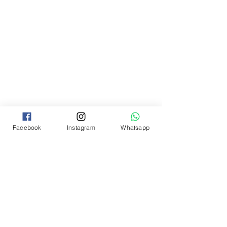
Facebook
Instagram
Whatsapp
¡No se lo pierdan!
Si estás embarazada, te recomiendo mi 