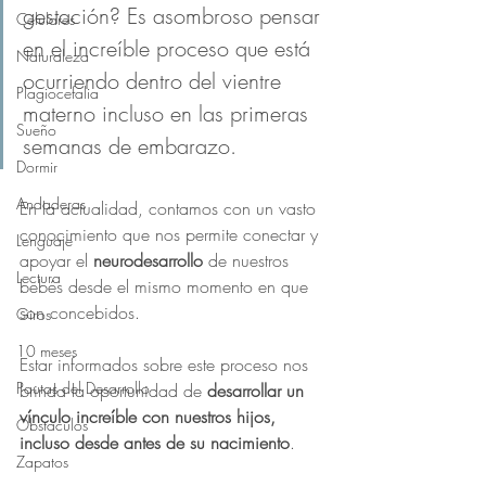
gestación? Es asombroso pensar 
Celulares
en el increíble proceso que está 
Naturaleza
ocurriendo dentro del vientre 
Plagiocefalia
materno incluso en las primeras 
Sueño
semanas de embarazo.
Dormir
Andaderas
En la actualidad, contamos con un vasto 
conocimiento que nos permite conectar y 
Lenguaje
apoyar el 
neurodesarrollo
 de nuestros 
Lectura
bebés desde el mismo momento en que 
son concebidos. 
Giros
10 meses
Estar informados sobre este proceso nos 
Pautas del Desarrollo
brinda la oportunidad de 
desarrollar un 
vínculo increíble con nuestros hijos, 
Obstáculos
incluso desde antes de su nacimiento
.
Zapatos