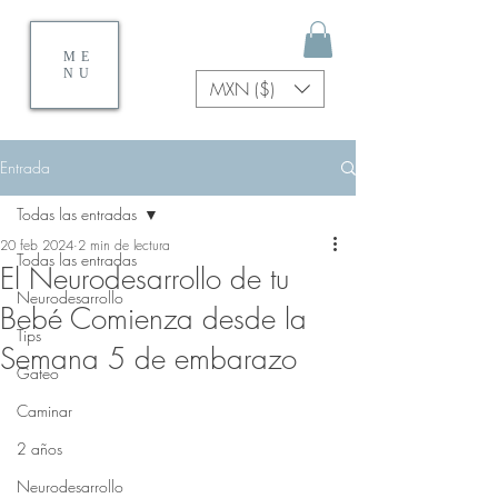
ME
NU
MXN ($)
Entrada
Todas las entradas
20 feb 2024
2 min de lectura
Todas las entradas
El Neurodesarrollo de tu
Neurodesarrollo
Bebé Comienza desde la
Tips
Semana 5 de embarazo
Gateo
Caminar
2 años
Neurodesarrollo